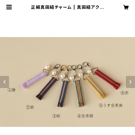
正絹真田紐チャーム | 真田紐アクセ
サリー 織月