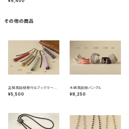
¥4,400
その他の商品
正絹真田紐根付＆ブックマーカ
木綿真田紐バングル
ー
¥5,500
¥8,250