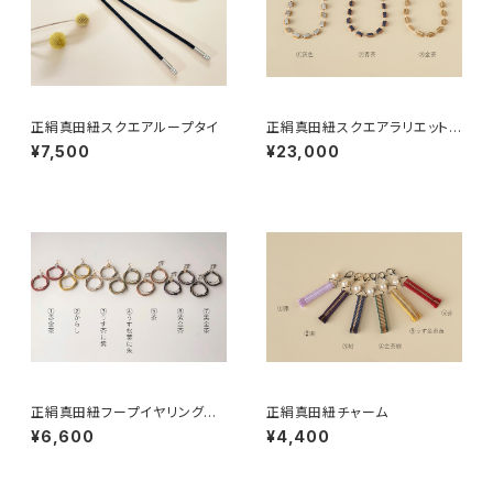
正絹真田紐スクエアループタイ
正絹真田紐スクエアラリエット
ネックレス
¥7,500
¥23,000
正絹真田紐フープイヤリング／
正絹真田紐チャーム
ピアス
¥6,600
¥4,400