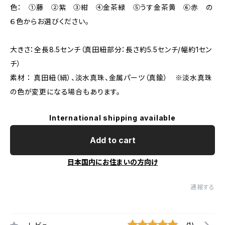
色： ①藤 ②紫 ③紺 ④金茶緑 ⑤うす金茶黄 ⑥赤 の
６色からお選びください。
大きさ：全長8.5センチ（真田紐部分：長さ約5.5センチ/幅約1セン
チ）
素材 ： 真田紐（絹）、淡水真珠、金属パーツ（真鍮） ※淡水真珠
の色が変更になる場合もあります。
International shipping available
Add to cart
日本国内にお住まいの方向け
通報する