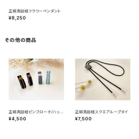
正絹真田紐フラワーペンダント
¥8,250
その他の商品
正絹真田紐ピンブローチ/ハット
正絹真田紐スクエアループタイ
ピン
¥4,500
¥7,500