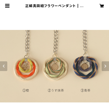
正絹真田紐フラワーペンダント | 真
田紐アクセサリー 織月